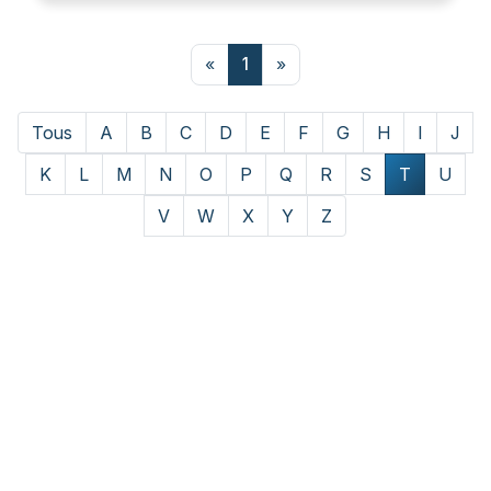
«
1
»
Tous
A
B
C
D
E
F
G
H
I
J
K
L
M
N
O
P
Q
R
S
T
U
V
W
X
Y
Z