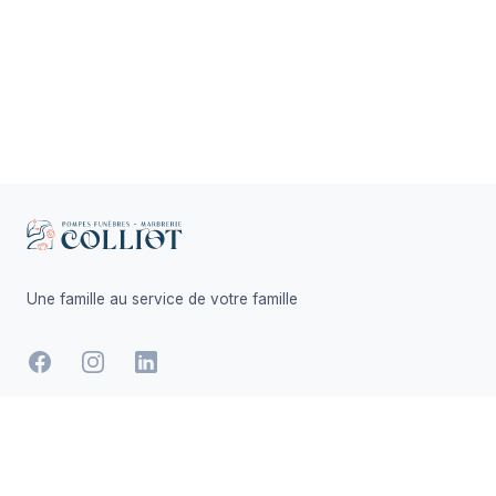
Footer
Une famille au service de votre famille
-
Facebook
Instagram
LinkedIn
Hommages
Mémorial
Informations
Partager
Réalisé par