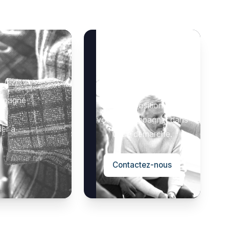
Besoin d’aide ?
 :
Notre équipe se tient à
ompagné
votre disposition pour
vous accompagner dans
der à
votre démarche.
Contactez-nous