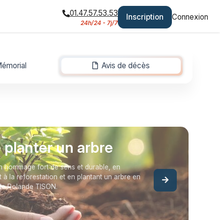
01.47.57.53.53
Inscription
Connexion
24h/24 - 7j/7
émorial
Avis de décès
-
e planter un arbre
 hommage fort de sens et durable, en
t à la reforestation et en plantant un arbre en
de Rolande TISON.