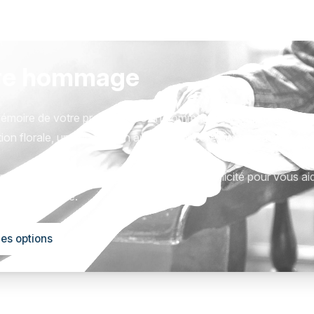
re hommage
émoire de votre proche avec un hommage qui vous ressemble
ion florale, une plaque, un arbre, ou encore un message acc
tions sont présentées avec respect et simplicité pour vous ai
este qui compte.
les options