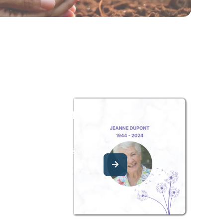
z un album
ouvenir
album collaboratif en réunissant
ages à Rolande TISON, pour
our une délicate attention.