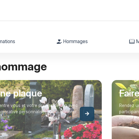
mations
Hommages
M
 hommage
une plaque
Fair
entre vous et votre proche défunt avec
Rendez un
orative personnalisée, pour honorer
participan
mémoire 