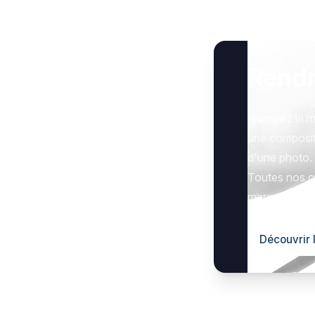
Rend
Honorez la m
une composit
d'une photo.
Toutes nos op
marquer le g
Découvrir 