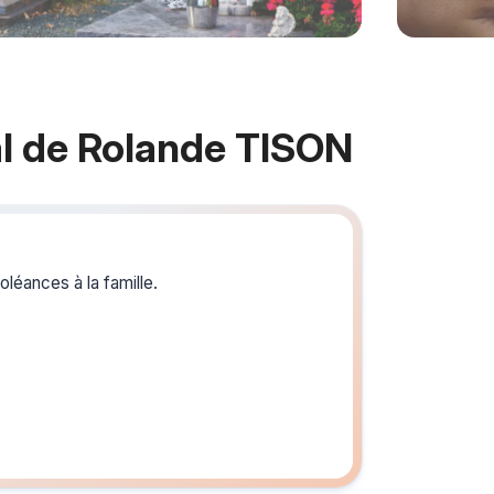
l de Rolande TISON
Crée
du s
léances à la famille.
Créez un 
les homm
vous ou p