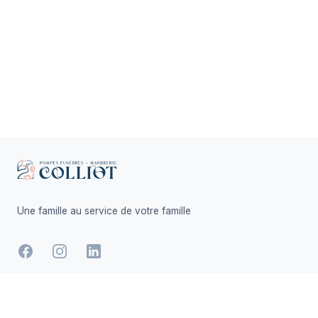
Footer
Une famille au service de votre famille
-
Facebook
Instagram
LinkedIn
Hommages
Mémorial
Informations
Partager
Réalisé par