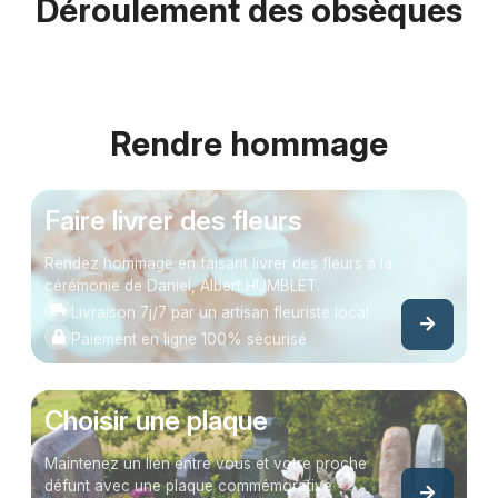
Déroulement des obsèques
Rendre hommage
Faire livrer des fleurs
Rendez hommage en faisant livrer des fleurs à la
cérémonie de Daniel, Albert HUMBLET.
Livraison 7j/7 par un artisan fleuriste local
Paiement en ligne 100% sécurisé
Choisir une plaque
Maintenez un lien entre vous et votre proche
défunt avec une plaque commémorative